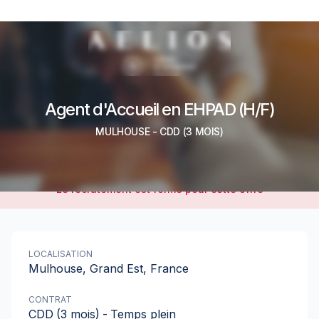
Agent d'Accueil en EHPAD (H/F)
MULHOUSE
-
CDD
(3 MOIS)
Le recrutement est fermé pour cette offre
LOCALISATION
Mulhouse, Grand Est, France
CONTRAT
CDD
(3 mois)
-
Temps plein