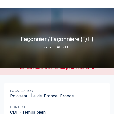
Façonnier / Façonnière (F/H)
PALAISEAU
-
CDI
Le recrutement est fermé pour cette offre
LOCALISATION
Palaiseau, Île-de-France, France
CONTRAT
CDI
-
Temps plein