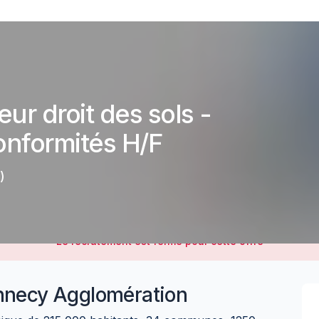
eur droit des sols -
onformités H/F
)
Le recrutement est fermé pour cette offre
necy Agglomération