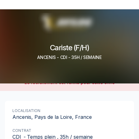
Cariste (F/H)
ANCENIS
-
CDI
- 35H / SEMAINE
Le recrutement est fermé pour cette offre
LOCALISATION
Ancenis, Pays de la Loire, France
CONTRAT
CDI
-
Temps plein
,
35h / semaine