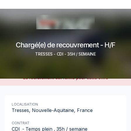
Chargé(e) de recouvrement - H/F
TRESSES
-
CDI
- 35H / SEMAINE
Le recrutement est fermé pour cette offre
LOCALISATION
Tresses, Nouvelle-Aquitaine, France
CONTRAT
CDI
-
Temps plein
,
35h / semaine