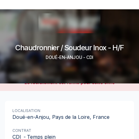
Chaudronnier / Soudeur Inox - H/F
DOUÉ-EN-ANJOU
-
CDI
Le recrutement est fermé pour cette offre
LOCALISATION
Doué-en-Anjou, Pays de la Loire, France
CONTRAT
CDI
-
Temps plein