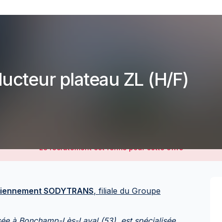
ucteur plateau ZL (H/F)
Le recrutement est fermé pour cette offre
iennement SODYTRANS
, filiale du Groupe
à Bonchamp-Lès-Laval (53), est spécialisée