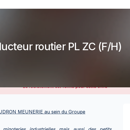
ucteur routier PL ZC (F/H)
Le recrutement est fermé pour cette offre
CAUDRON MEUNERIE au sein du Groupe
minoteries industrielles mais aussi des petits