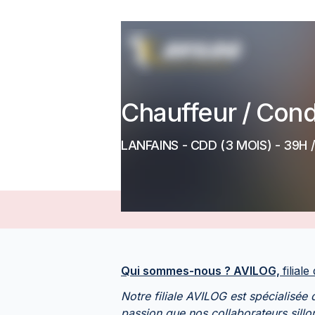
Chauffeur / Cond
LANFAINS
-
CDD
(3 MOIS)
- 39H 
Qui sommes-nous ? AVILOG,
filia
Notre filiale AVILOG est spécialisée 
passion que nos collaborateurs sillo