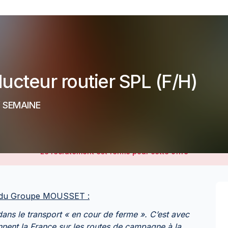
ucteur routier SPL (F/H)
/ SEMAINE
Le recrutement est fermé pour cette offre
le du Groupe MOUSSET :
dans le transport « en cour de ferme ». C’est avec
nnent la France sur les routes de campagne à la