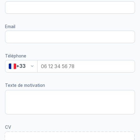
Email
Téléphone
keyboard_arrow_down
+33
Texte de motivation
CV