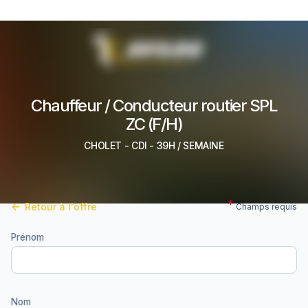
Chauffeur / Conducteur routier SPL
ZC (F/H)
CHOLET
-
CDI
- 39H / SEMAINE
Retour à l'offre
Champs requis
Prénom
Nom