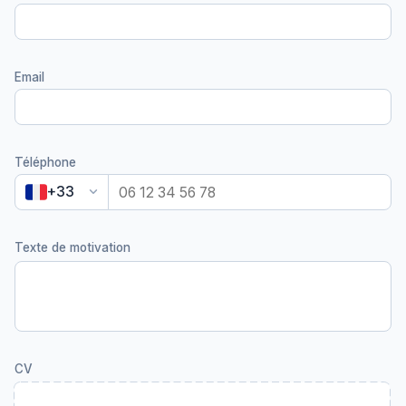
Email
Téléphone
keyboard_arrow_down
+33
Texte de motivation
CV