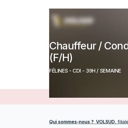
Chauffeur / Cond
(F/H)
FÉLINES
-
CDI
- 39H / SEMAINE
Qui sommes-nous ? VOLSUD
, fil