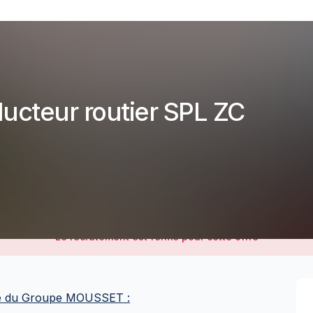
ucteur routier SPL ZC
Le recrutement est fermé pour cette offre
iale du Groupe MOUSSET :