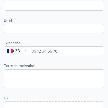
Email
Téléphone
keyboard_arrow_down
+33
Texte de motivation
CV