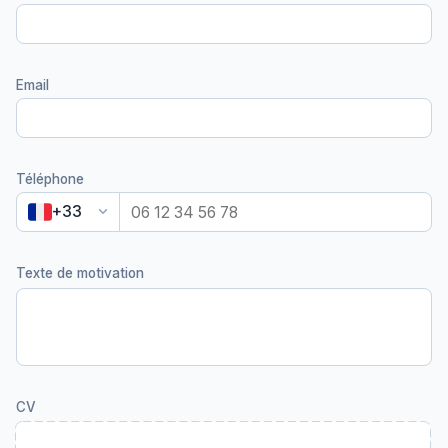
Email
Téléphone
keyboard_arrow_down
+33
Texte de motivation
CV