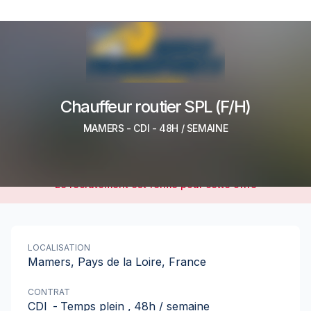
Chauffeur routier SPL (F/H)
MAMERS
-
CDI
- 48H / SEMAINE
Le recrutement est fermé pour cette offre
LOCALISATION
Mamers, Pays de la Loire, France
CONTRAT
CDI
-
Temps plein
,
48h / semaine