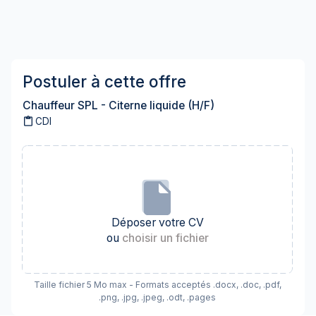
Postuler à cette offre
Chauffeur SPL - Citerne liquide (H/F)
content_paste
CDI
Déposer votre CV
ou
choisir un fichier
Taille fichier 5 Mo max - Formats acceptés .docx, .doc, .pdf,
.png, .jpg, .jpeg, .odt, .pages