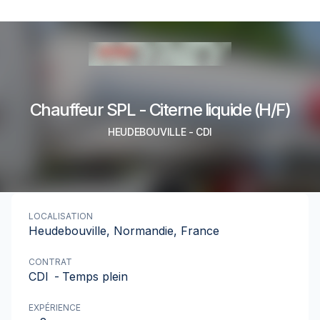
Chauffeur SPL - Citerne liquide (H/F)
HEUDEBOUVILLE
-
CDI
LOCALISATION
Heudebouville, Normandie, France
CONTRAT
CDI
-
Temps plein
EXPÉRIENCE