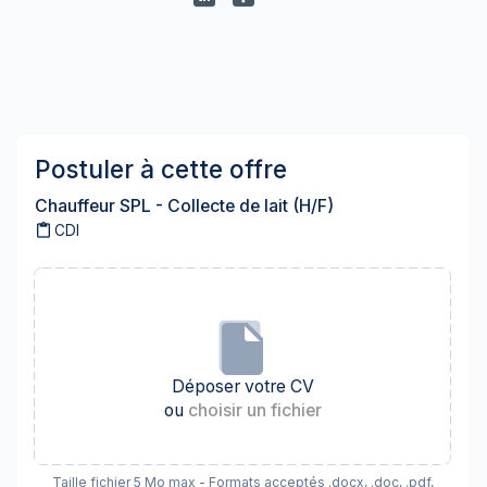
Postuler à cette offre
Chauffeur SPL - Collecte de lait (H/F)
content_paste
CDI
Déposer votre CV
ou
choisir un fichier
Taille fichier 5 Mo max - Formats acceptés .docx, .doc, .pdf,