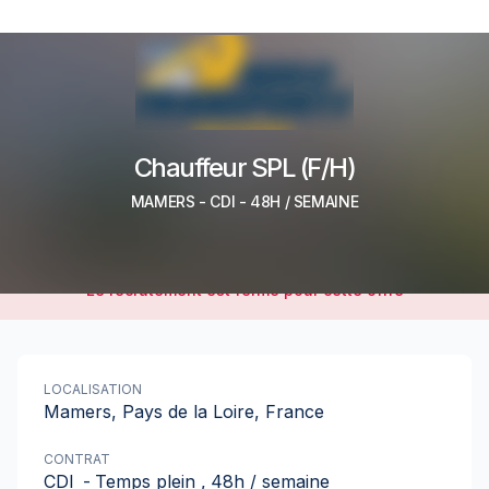
Chauffeur SPL (F/H)
MAMERS
-
CDI
- 48H / SEMAINE
Le recrutement est fermé pour cette offre
LOCALISATION
Mamers, Pays de la Loire, France
CONTRAT
CDI
-
Temps plein
,
48h / semaine