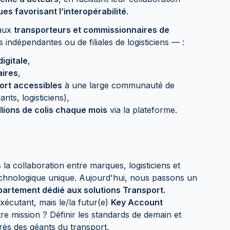
s favorisant l’interopérabilité
.
 aux
transporteurs et commissionnaires de
s indépendantes ou de filiales de logisticiens — :
igitale
,
aires
,
ort accessibles
à une large communauté de
ts, logisticiens),
llions de colis chaque mois
via la plateforme.
la collaboration entre marques, logisticiens et
echnologique unique. Aujourd'hui, nous passons un
partement dédié aux solutions Transport.
écutant, mais le/la futur(e)
Key Account
tre mission ? Définir les standards de demain et
rès des géants du transport.