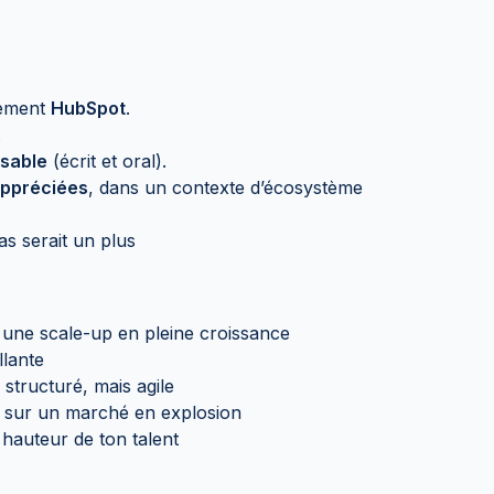
lement
HubSpot
.
t
nsable
(écrit et oral).
appréciées
, dans un contexte d’écosystème
s serait un plus
s une scale-up en pleine croissance
llante
structuré, mais agile
e sur un marché en explosion
 hauteur de ton talent