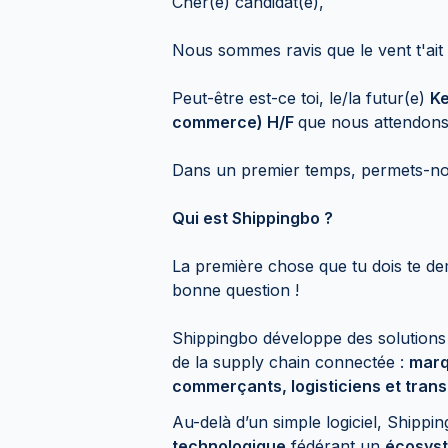
Cher(e) candidat(e),
Nous sommes ravis que le vent t'ait
Peut-être est-ce toi, le/la futur(e)
Ke
commerce) H/F
que nous attendons
Dans un premier temps, permets-no
Qui est Shippingbo ?
La première chose que tu dois te dem
bonne question !
Shippingbo développe des solutions l
de la supply chain connectée :
marqu
commerçants, logisticiens et tran
Au-delà d’un simple logiciel, Ship
technologique
fédérant un
écosyst