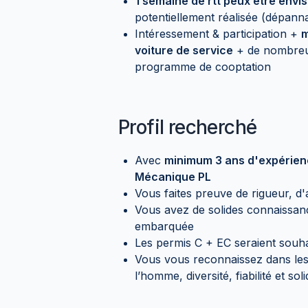
1 semaine de rtt peux etre env
potentiellement réalisée (dépann
Intéressement & participation +
m
voiture de service
+ de nombreu
programme de cooptation
Profil recherché
Avec
minimum 3 ans d'expérie
Mécanique PL
Vous faites preuve de rigueur, d
Vous avez de solides connaissan
embarquée
Les permis C + EC seraient souha
Vous vous reconnaissez dans le
l’homme, diversité, fiabilité et soli