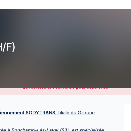
/F)
Le recrutement est fermé pour cette offre
iennement SODYTRANS
, filiale du Groupe
à Bonchamp-Lès-Laval (53), est spécialisée