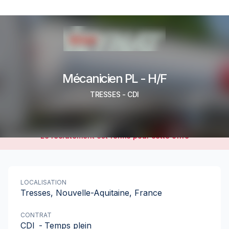
Mécanicien PL - H/F
TRESSES
-
CDI
Le recrutement est fermé pour cette offre
LOCALISATION
Tresses, Nouvelle-Aquitaine, France
CONTRAT
CDI
-
Temps plein