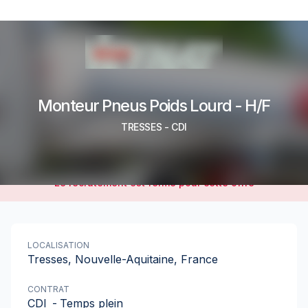
Monteur Pneus Poids Lourd - H/F
TRESSES
-
CDI
Le recrutement est fermé pour cette offre
LOCALISATION
Tresses, Nouvelle-Aquitaine, France
CONTRAT
CDI
-
Temps plein