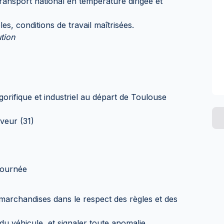
ransport national en température dirigée et
es, conditions de travail maîtrisées.
ution
igorifique et industriel au départ de Toulouse
uveur (31)
 tournée
s marchandises dans le respect des règles et des
et du véhicule, et signaler toute anomalie