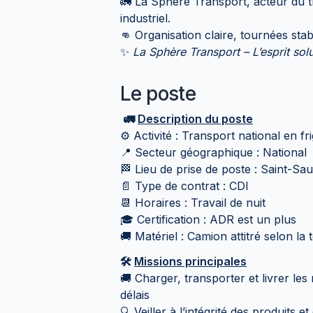
🚛 La Sphère Transport, acteur du t
industriel.
👊 Organisation claire, tournées stabl
✨
La Sphère Transport – L’esprit sol
Le poste
🚛
Description du poste
⚙️ Activité : Transport national en fr
📍 Secteur géographique : National
🏁 Lieu de prise de poste : Saint-Sa
📄 Type de contrat : CDI
📆 Horaires : Travail de nuit
🎓 Certification : ADR est un plus
🚚 Matériel : Camion attitré selon la
🛠️
Missions principales
🚚 Charger, transporter et livrer le
délais
🔍 Veiller à l’intégrité des produits 