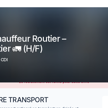
auffeur Routier –
er 🚛 (H/F)
-
CDI
Le recrutement est fermé pour cette offre
RE TRANSPORT