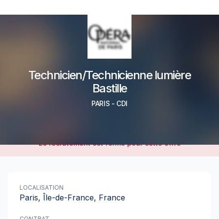
Technicien/Technicienne lumière
Bastille
PARIS
-
CDI
Le recrutement est fermé pour cette offre
LOCALISATION
Paris, Île-de-France, France
CONTRAT