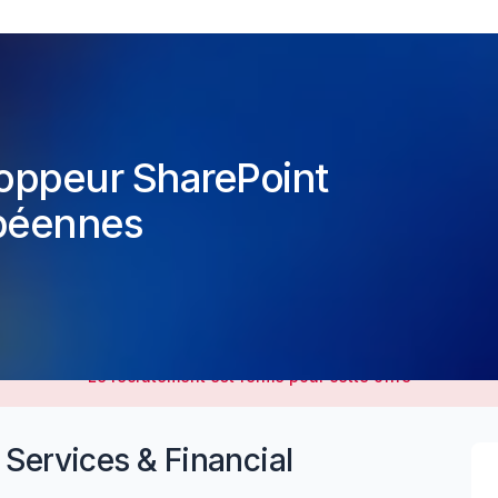
loppeur SharePoint
opéennes
Le recrutement est fermé pour cette offre
 Services & Financial