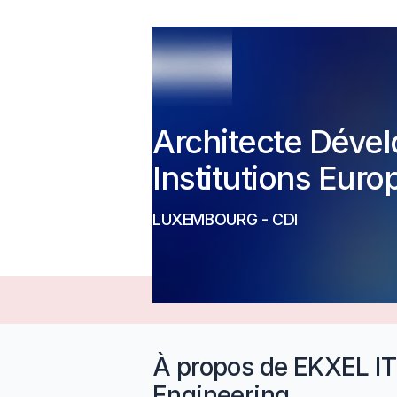
Architecte Déve
Institutions Eur
LUXEMBOURG
-
CDI
À propos de
EKXEL IT
Engineering