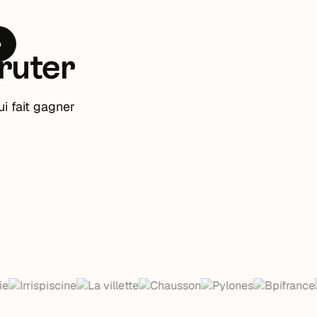
o
ruter
ui fait gagner