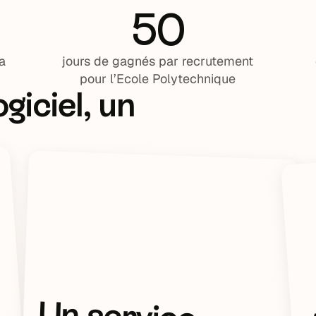
50
a
jours de gagnés par recrutement
pour l’Ecole Polytechnique
giciel, un
Un service
client qui
répond