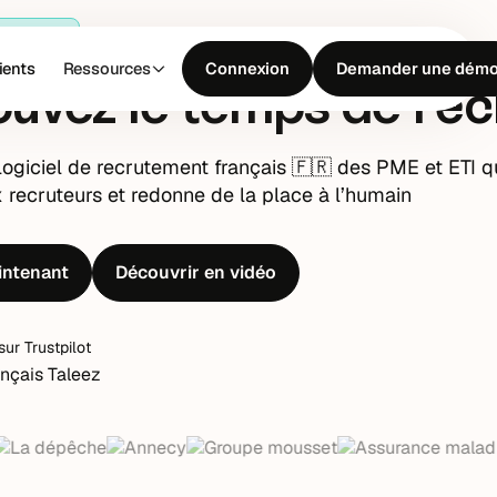
crutement
ients
Ressources
Connexion
Demander une dém
ouvez le temps de
rec
 logiciel de recrutement français 🇫🇷 des PME et ETI q
recruteurs et redonne de la place à l’humain
intenant
Découvrir en vidéo
sur Trustpilot