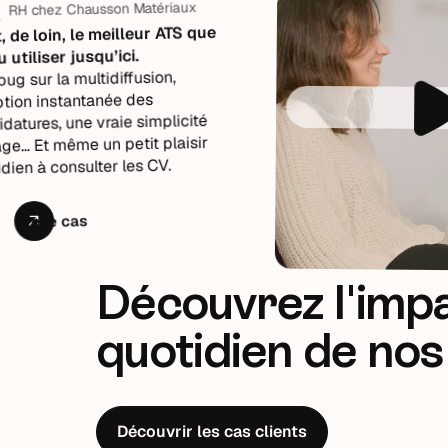
 chez Chausson Matériaux
 loin, le meilleur ATS que
tiliser jusqu’ici.
sur la multidiffusion,
n instantanée des
ures, une vraie simplicité
 Et même un petit plaisir
n à consulter les CV.
ire le cas
Découvrez l'impa
quotidien de nos 
Découvrir les cas clients