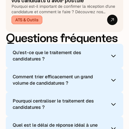
vos candidats d'avoir postulé
Pourquoi est-il important de confirmer la réception d'une
candidature et comment le faire ? Découvrez nos
exemples d'e-mails à envoyer aux candidats.
ATS & Outils
Questions fréquentes
Qu'est-ce que le traitement des
candidatures ?
Le traitement des candidatures désigne
Comment trier efficacement un grand
l'ensemble des actions menées entre la
volume de candidatures ?
réception d'une candidature et la décision finale
: tri, qualification, échanges avec le candidat,
Le tri efficace combine trois approches : des
entretiens, évaluations et réponse.
Pourquoi centraliser le traitement des
vues de travail filtrées (par recrutement, priorité
candidatures ?
ou étape), des critères de qualification définis en
Un bon traitement repose sur une vision
amont, et des actions automatiques qui classent
centralisée, des délais de réponse courts et une
Centraliser les candidatures permet de :
les profils dès leur arrivée.
communication claire à chaque étape. Taleez
Quel est le délai de réponse idéal à une
centralise candidatures, messages et rendez-