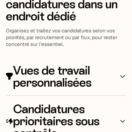
candidatures dans un
endroit dédié
Organisez et traitez vos candidatures selon vos
priorités, par recrutement ou par flux, pour rester
concentré sur l’essentiel.
Vues de travail
personnalisées
Créez les perspectives de travail dont vous avez
Candidatures
besoin : recrutement urgent, par entité, par ville...
Concentrez-vous là où c'est nécessaire en utilisant
prioritaires sous
la vue de travail appropriée.