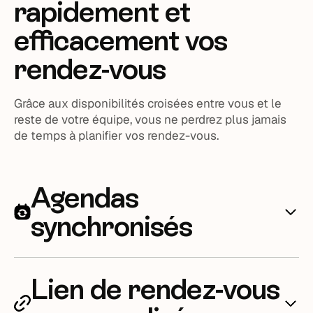
rapidement et
efficacement vos
rendez-vous
Grâce aux disponibilités croisées entre vous et le
reste de votre équipe, vous ne perdrez plus jamais
de temps à planifier vos rendez-vous.
Agendas
synchronisés
Ne perdez plus de temps à trouver une disponibilité
Lien de rendez-vous
commune avec vos collaborateurs lorsque vous
planifiez un rendez-vous.