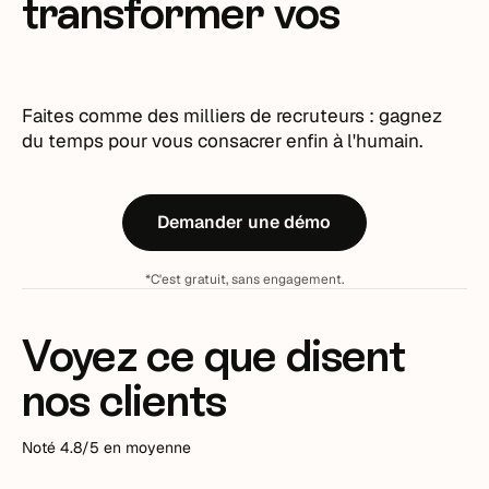
transformer vos
de préparation à quelques minutes pour une
candidat homogène et alignent les pratiques
ouverture de poste récurrente, contre plusieurs
entre sites ou équipes.
recrutements ?
heures en cas de cadrage manuel.
Taleez propose des modèles prêts à l'emploi et
Les échanges RH-manager sont centralisés, ce
entièrement personnalisables.
Faites comme des milliers de recruteurs : gagnez
qui évite les allers-retours par e-mail.
du temps pour vous consacrer enfin à l'humain.
Demander une démo
*C'est gratuit, sans engagement.
Voyez ce que disent
nos clients
Noté 4.8/5 en moyenne