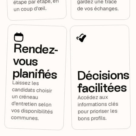
étape par étape, en
gardez une trace
un coup d’œil.
de vos échanges.
Rendez-
vous
planifiés
Décisions
Laissez les
candidats choisir
un créneau
d’entretien selon
vos disponibilités
facilitées
Accédez aux
informations clés
pour prioriser les
communes.
bons profils.