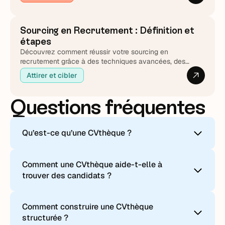
Sourcing en Recrutement : Définition et
étapes
Découvrez comment réussir votre sourcing en
recrutement grâce à des techniques avancées, des
outils performants et des stratégies adaptées aux défis
Attirer et cibler
d’aujourd’hui.
Questions fréquentes
Qu’est-ce qu’une CVthèque ?
Elle regroupe les CV, informations clés et
Comment une CVthèque aide-t-elle à
historiques de candidatures, afin de faciliter la
trouver des candidats ?
recherche et l’activation de talents existants.
Une CVthèque bien exploitée permet de :
Comment construire une CVthèque
structurée ?
retrouver rapidement des profils déjà