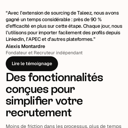
formulaire de création du candidat en utilisant les
permet d'analyser et d'extraire instantanément les
informations disponibles sur son profil.
informations clés d'un CV.
“Avec l’extension de sourcing de Taleez, nous avons
gagné un temps considérable : près de 90 %
Fini le temps passé à retranscrire manuellement les
d’efficacité en plus sur cette étape. Chaque jour, nous
détails d'un candidat dans votre ATS. Il vous suffit
l’utilisons pour importer facilement des profils depuis
désormais d'envoyer le CV à une adresse e-mail
LinkedIn, l’APEC et d’autres plateformes.”
dédiée pour que la fiche de votre candidat soit
Alexis Montardre
automatiquement créée dans votre outil de
Fondateur et Recruteur indépendant
recrutement.
Lire le témoignage
Des fonctionnalités
conçues pour
simplifier votre
recrutement
Moins de friction dans les processus, plus de temps