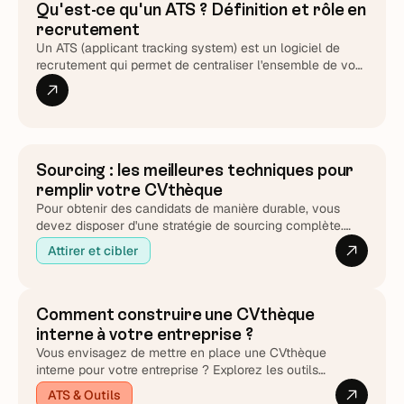
Qu'est-ce qu'un ATS ? Définition et rôle en
ATS & Outils
recrutement
Un ATS (applicant tracking system) est un logiciel de
recrutement qui permet de centraliser l'ensemble de vos
actions et données dans un outil unique.
Sourcing : les meilleures techniques pour
remplir votre CVthèque
Pour obtenir des candidats de manière durable, vous
devez disposer d'une stratégie de sourcing complète.
Votre cvthèque de talent grandira ainsi que votre nombre
Attirer et cibler
d'embauches.
Comment construire une CVthèque
interne à votre entreprise ?
Vous envisagez de mettre en place une CVthèque
interne pour votre entreprise ? Explorez les outils
disponibles et nos meilleures recommandations.
ATS & Outils