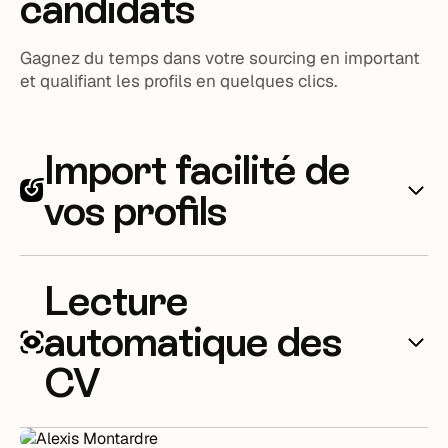
candidats
Gagnez du temps dans votre sourcing en important
et qualifiant les profils en quelques clics.
Import facilité de
vos profils
Notre
extension de sourcing candidat
vous permet
Lecture
d’importer les données d’un candidat depuis
n’importe quel site dans votre environnement
automatique des
Taleez.
CV
Elle se révèle particulièrement efficace sur des
plateformes telles que Linkedin, Apec et France
Travail car elle automatise le préremplissage du
Le parsing CV est disponible dans Taleez ! Il vous