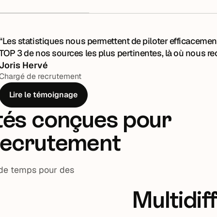
rier
 sites carrière que
“Les statistiques nous permettent de piloter efficacement
oigner votre marque
TOP 3 de nos sources les plus pertinentes, là où nous re
Joris Hervé
Chargé de recrutement
Lire le témoignage
ités conçues pour
 recrutement
s de temps pour des
Multidif