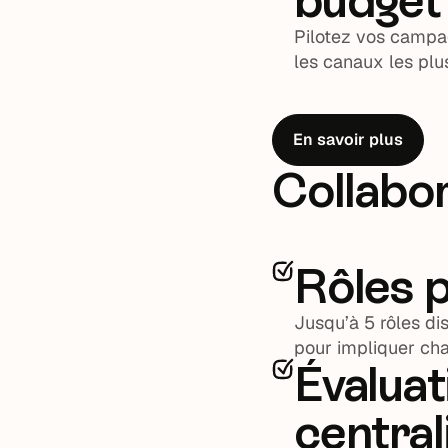
Pilotez vos campag
les canaux les plus
En savoir plus
Collabor
Rôles 
Jusqu’à 5 rôles dis
pour impliquer cha
Évaluat
central