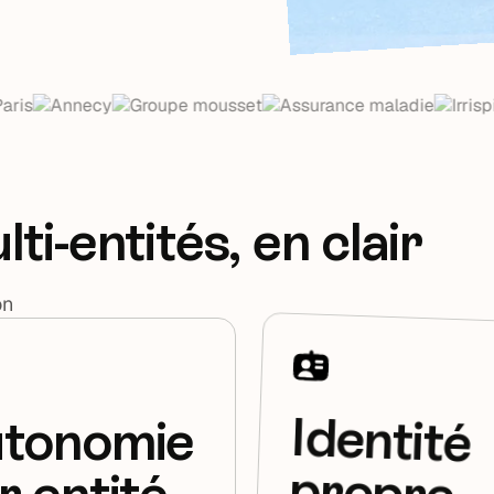
i-entités, en clair
on
Identité
tonomie
propre
r entité