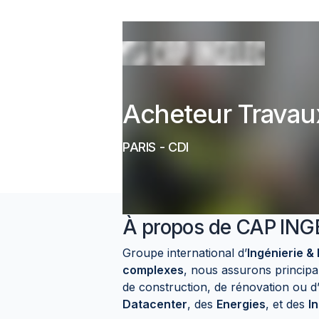
Acheteur Travau
PARIS
-
CDI
À propos de
CAP ING
Groupe international d’
Ingénierie & 
complexes
, nous assurons princip
de construction, de rénovation ou d
Datacenter
, des
Energies
, et des
I