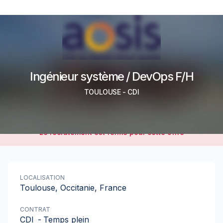
Ingénieur système / DevOps F/H
TOULOUSE
-
CDI
Le recrutement est fermé pour cette offre
LOCALISATION
Toulouse, Occitanie, France
CONTRAT
CDI
-
Temps plein