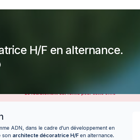
atrice H/F en alternance.
)
Le recrutement est fermé pour cette offre
h
omme ADN, dans le cadre d’un développement en
he son
architecte décoratrice H/F
en alternance
.