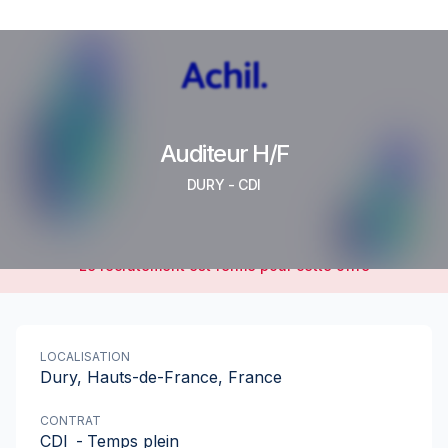
Auditeur H/F
DURY
-
CDI
Le recrutement est fermé pour cette offre
LOCALISATION
Dury, Hauts-de-France, France
CONTRAT
CDI
-
Temps plein