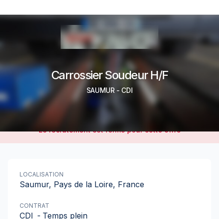
Carrossier Soudeur H/F
SAUMUR
-
CDI
Le recrutement est fermé pour cette offre
LOCALISATION
Saumur, Pays de la Loire, France
CONTRAT
CDI
-
Temps plein