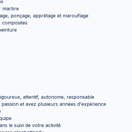
és
ur marbre
icage, ponçage, apprêtage et marouflage
x composites
peinture
rigoureux, attentif, autonome, responsable
 passion et avez plusieurs années d'expérience
e
équipe
s le suivi de votre activité