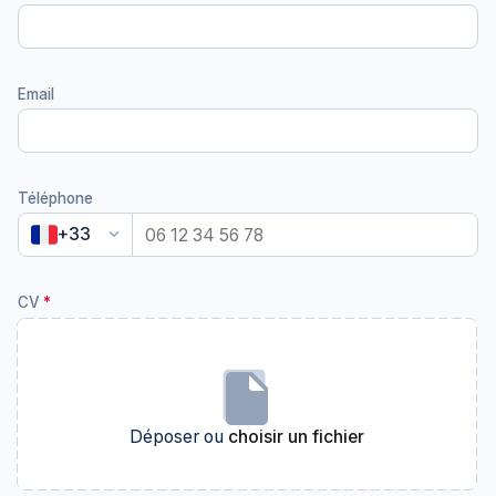
Email
Téléphone
keyboard_arrow_down
+33
CV
Déposer ou
choisir un fichier