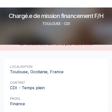
Chargé.e de mission financement F/H
TOULOUSE
-
CDI
Le recrutement est fermé pour cette offre
LOCALISATION
Toulouse, Occitanie, France
CONTRAT
CDI
-
Temps plein
PROFIL
Finance