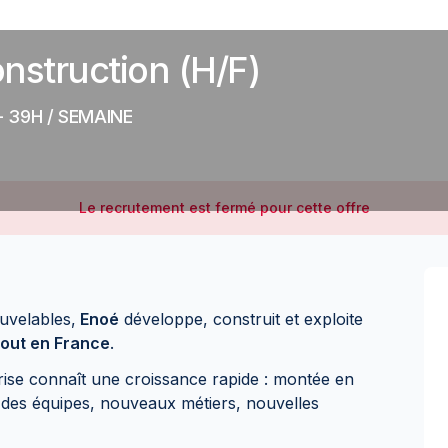
nstruction (H/F)
- 39H / SEMAINE
Le recrutement est fermé pour cette offre
uvelables,
Enoé
développe, construit et exploite
tout en France
.
prise connaît une croissance rapide : montée en
n des équipes, nouveaux métiers, nouvelles