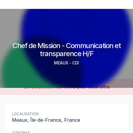
Chef de Mission - Communication et
transparence H/F
MEAUX
-
CDI
Le recrutement est fermé pour cette offre
LOCALISATION
Meaux, Île-de-France, France
CONTRAT