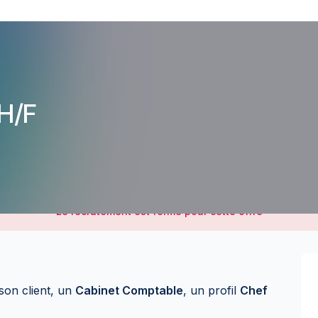
H/F
Le recrutement est fermé pour cette offre
son client, un
Cabinet Comptable
, un profil
Chef