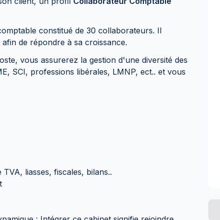
on client, un profil
Collaborateur Comptable
 comptable constitué de 30 collaborateurs. Il
 afin de répondre à sa croissance.
oste, vous assurerez la gestion d'une diversité des
, SCI, professions libérales, LMNP, ect.. et vous
TVA, liasses, fiscales, bilans..
t
amique : Intégrer ce cabinet signifie rejoindre