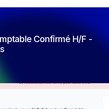
mptable Confirmé H/F -
s
Le recrutement est fermé pour cette offre