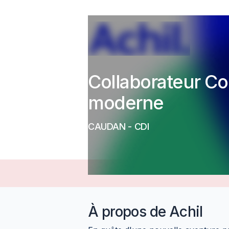
Collaborateur Co
moderne
CAUDAN
-
CDI
À propos de
Achil