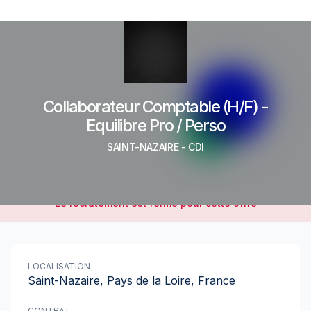
Collaborateur Comptable (H/F) -
Equilibre Pro / Perso
SAINT-NAZAIRE
-
CDI
Le recrutement est fermé pour cette offre
LOCALISATION
Saint-Nazaire, Pays de la Loire, France
CONTRAT