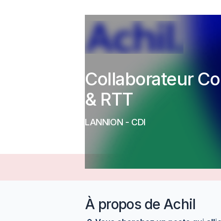
Collaborateur Com
& RTT
LANNION
-
CDI
À propos de
Achil