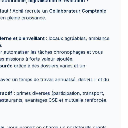
 autonomie, digitalisation et évolution ?
faut ! Achil recrute un
Collaborateur Comptable
en pleine croissance.
erne et bienveillant
: locaux agréables, ambiance
é.
 automatiser les tâches chronophages et vous
s missions à forte valeur ajoutée.
surée
grâce à des dossiers variés et un
avec un temps de travail annualisé, des RTT et du
ractif
: primes diverses (participation, transport,
s restaurants, avantages CSE et mutuelle renforcée.
le
, vous prenez en charge un portefeuille clients