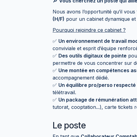
🔎
Vous cherchez un poste qui allie
Nous avons l’opportunité qu’il vous 
(H/F)
pour un cabinet dynamique et 
Pourquoi rejoindre ce cabinet ?
✅
Un environnement de travail mod
conviviale et esprit d’équipe renforc
✅
Des outils digitaux de pointe
pour
permettre de vous concentrer sur de
✅
Une montée en compétences as
accompagnement dédié.
✅
Un équilibre pro/perso respecté
télétravail.
✅
Un package de rémunération att
tutorat, cooptation...), carte ticket
Le poste
En tant que
Collaborateur Comptab