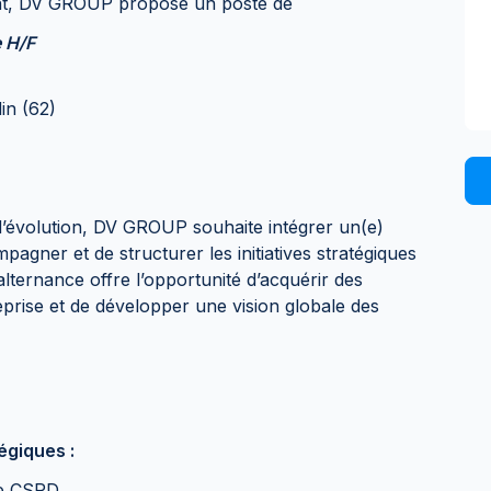
nt, DV GROUP propose un poste de
e H/F
in (62)
d’évolution, DV GROUP souhaite intégrer un(e)
pagner et de structurer les initiatives stratégiques
alternance offre l’opportunité d’acquérir des
prise et de développer une vision globale des
tégiques :
ive CSRD