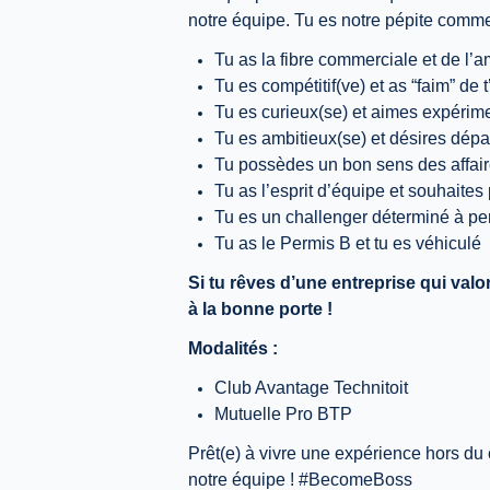
notre équipe. Tu es notre pépite commer
Tu as la fibre commerciale et de l’a
Tu es compétitif(ve) et as “faim” de 
Tu es curieux(se) et aimes expérim
Tu es ambitieux(se) et désires dépas
Tu possèdes un bon sens des affaire
Tu as l’esprit d’équipe et souhaite
Tu es un challenger déterminé à per
Tu as le Permis B et tu es véhiculé
Si tu rêves d’une entreprise qui valo
à la bonne porte !
Modalités :
Club Avantage Technitoit
Mutuelle Pro BTP
Prêt(e) à vivre une expérience hors du
notre équipe ! #BecomeBoss