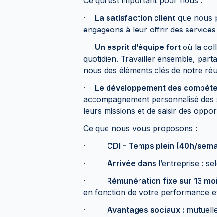
Ce qui est important pour nous :
·
La satisfaction client
que nous p
engageons à leur offrir des services
·
Un esprit d’équipe fort
où la col
quotidien. Travailler ensemble, part
nous des éléments clés de notre réus
·
Le développement des compét
accompagnement personnalisé des sa
leurs missions et de saisir des oppor
Ce que nous vous proposons :
·
CDI – Temps plein (40h/sem
·
Arrivée dans
l’entreprise : se
·
Rémunération fixe sur 13 mo
en fonction de votre performance et
·
Avantages sociaux :
mutuelle