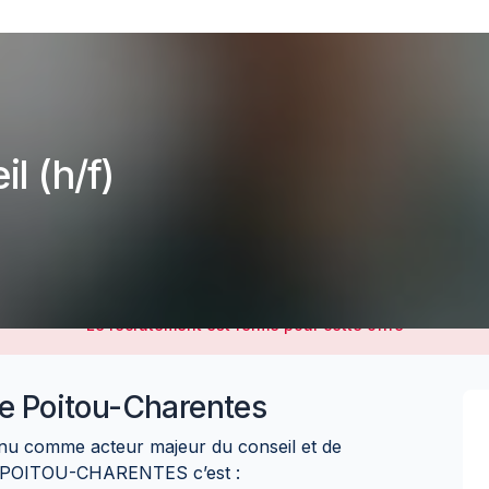
l (h/f)
Le recrutement est fermé pour cette offre
e Poitou-Charentes
nu comme acteur majeur du conseil et de
E POITOU-CHARENTES c’est :