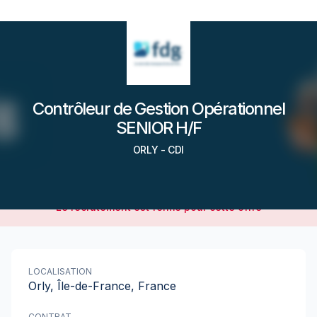
Contrôleur de Gestion Opérationnel
SENIOR H/F
ORLY
-
CDI
Le recrutement est fermé pour cette offre
LOCALISATION
Orly, Île-de-France, France
CONTRAT