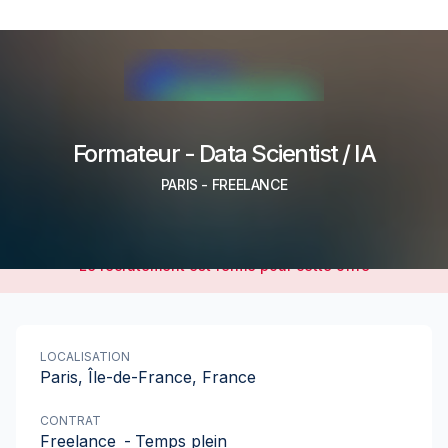
Formateur - Data Scientist / IA
PARIS
-
FREELANCE
Le recrutement est fermé pour cette offre
LOCALISATION
Paris, Île-de-France, France
CONTRAT
Freelance
-
Temps plein