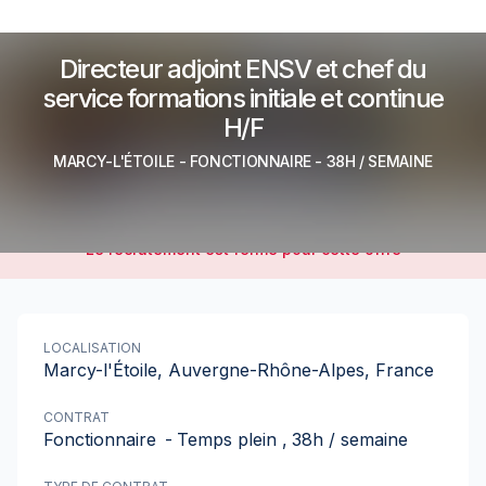
Directeur adjoint ENSV et chef du
service formations initiale et continue
H/F
MARCY-L'ÉTOILE
-
FONCTIONNAIRE
- 38H / SEMAINE
Le recrutement est fermé pour cette offre
LOCALISATION
Marcy-l'Étoile, Auvergne-Rhône-Alpes, France
CONTRAT
Fonctionnaire
-
Temps plein
,
38h / semaine